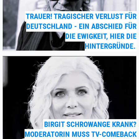
TRAUER! TRAGISCHER VERLUST FÜR
DEUTSCHLAND - EIN ABSCHIED FÜR
DIE EWIGKEIT, HIER DIE
HINTERGRÜNDE.
BIRGIT SCHROWANGE KRANK?
MODERATORIN MUSS TV-COMEBACK