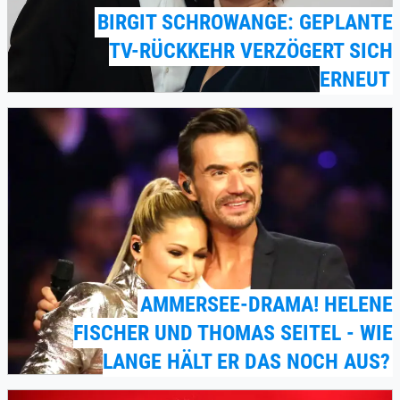
BIRGIT SCHROWANGE: GEPLANTE
TV-RÜCKKEHR VERZÖGERT SICH
ERNEUT
AMMERSEE-DRAMA! HELENE
FISCHER UND THOMAS SEITEL - WIE
LANGE HÄLT ER DAS NOCH AUS?