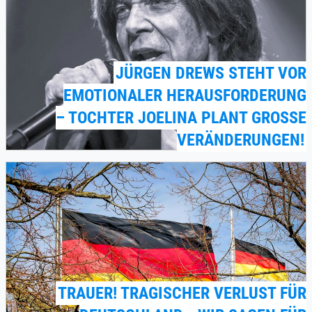
JÜRGEN DREWS STEHT VOR
EMOTIONALER HERAUSFORDERUNG
– TOCHTER JOELINA PLANT GROSSE V
ERÄNDERUNGEN!
TRAUER! TRAGISCHER VERLUST FÜR