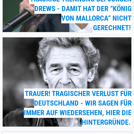
DREWS - DAMIT HAT DER “KÖNIG
VON MALLORCA“ NICHT
GERECHNET!
TRAUER! TRAGISCHER VERLUST FÜR
DEUTSCHLAND - WIR SAGEN FÜR
IMMER AUF WIEDERSEHEN, HIER DIE
HINTERGRÜNDE.