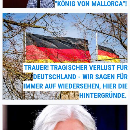
“KÖNIG VON MALLORCA“!
TRAUER! TRAGISCHER VERLUST FÜR
DEUTSCHLAND - WIR SAGEN FÜR
IMMER AUF WIEDERSEHEN, HIER DIE
HINTERGRÜNDE.