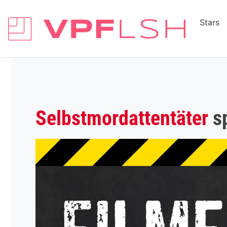
Stars
Selbstmordattentäter
sp