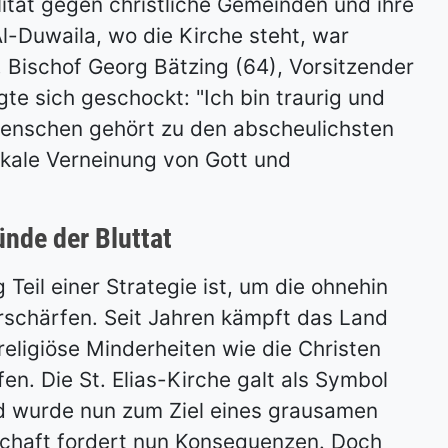
lität gegen christliche Gemeinden und ihre
Al-Duwaila, wo die Kirche steht, war
 Bischof Georg Bätzing (64), Vorsitzender
te sich geschockt: "Ich bin traurig und
enschen gehört zu den abscheulichsten
ikale Verneinung von Gott und
ünde der Bluttat
Teil einer Strategie ist, um die ohnehin
verschärfen. Seit Jahren kämpft das Land
religiöse Minderheiten wie die Christen
en. Die St. Elias-Kirche galt als Symbol
d wurde nun zum Ziel eines grausamen
nschaft fordert nun Konsequenzen. Doch