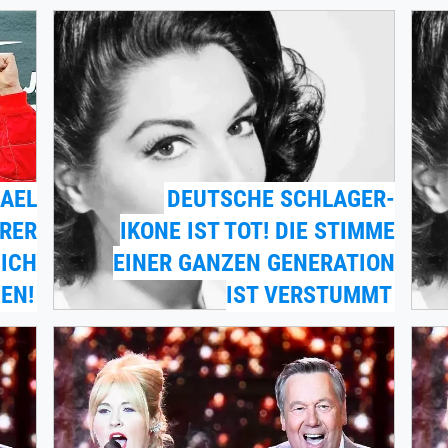
AEL
DEUTSCHE SCHLAGER-
RER
IKONE IST TOT! DIE STIMME
ICH
EINER GANZEN GENERATION
EN!
IST VERSTUMMT