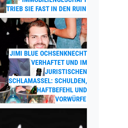
TRIEB SIE FAST IN DEN RUIN
JIMI BLUE OCHSENKNECHT
VERHAFTET UND IM
JURISTISCHEN
SCHLAMASSEL: SCHULDEN,
HAFTBEFEHL UND
VORWÜRFE