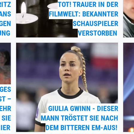
ITZ
TOT! TRAUER IN DER
FANS
FILMWELT: BEKANNTER
IGEN
SCHAUSPIELER
UNG
VERSTORBEN
GES
ST –
SEHR
GIULIA GWINN - DIESER
 SIE
MANN TRÖSTET SIE NACH
IER
DEM BITTEREN EM-AUS!