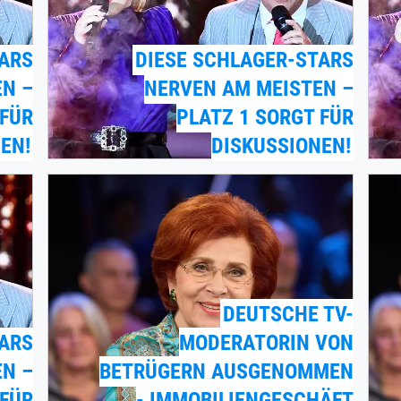
TARS
DIESE SCHLAGER-STARS
EN –
NERVEN AM MEISTEN –
 FÜR
PLATZ 1 SORGT FÜR
EN!
DISKUSSIONEN!
DEUTSCHE TV-
TARS
MODERATORIN VON
EN –
BETRÜGERN AUSGENOMMEN
 FÜR
- IMMOBILIENGESCHÄFT