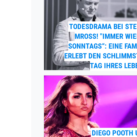
TODESDRAMA BEI STE
MROSS! "IMMER WI
SONNTAGS“: EINE FAM
ERLEBT DEN SCHLIMMS
TAG IHRES LEB
DIEGO POOTH 