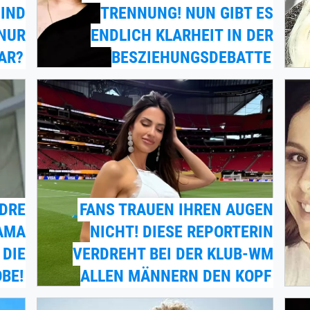
SIND
TRENNUNG! NUN GIBT ES
 NUR
ENDLICH KLARHEIT IN DER
AR?
BESZIEHUNGSDEBATTE
NDRE
FANS TRAUEN IHREN AUGEN
RAMA
NICHT! DIESE REPORTERIN
 DIE
VERDREHT BEI DER KLUB-WM
BE!
ALLEN MÄNNERN DEN KOPF