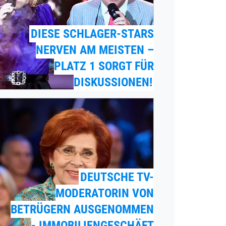
DIESE SCHLAGER-STARS
NERVEN AM MEISTEN –
PLATZ 1 SORGT FÜR
DISKUSSIONEN!
DEUTSCHE TV-
MODERATORIN VON
BETRÜGERN AUSGENOMMEN
- IMMOBILIENGESCHÄFT