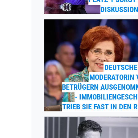
DISKUSSION
DEUTSCHE
MODERATORIN 
BETRÜGERN AUSGENOM
- IMMOBILIENGESC
TRIEB SIE FAST IN DEN 