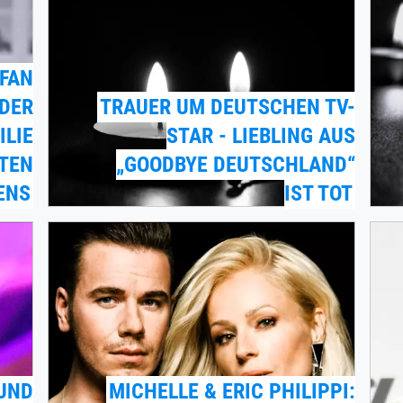
FAN
EDER
TRAUER UM DEUTSCHEN TV-
ILIE
STAR - LIEBLING AUS
TEN
„GOODBYE DEUTSCHLAND“
ENS
IST TOT
UND
MICHELLE & ERIC PHILIPPI: