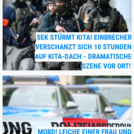
SEK STÜRMT KITA! EINBRECHER
VERSCHANZT SICH 10 STUNDEN
AUF KITA-DACH - DRAMATISCHE
SZENE VOR ORT!
MORD! LEICHE EINER FRAU UND