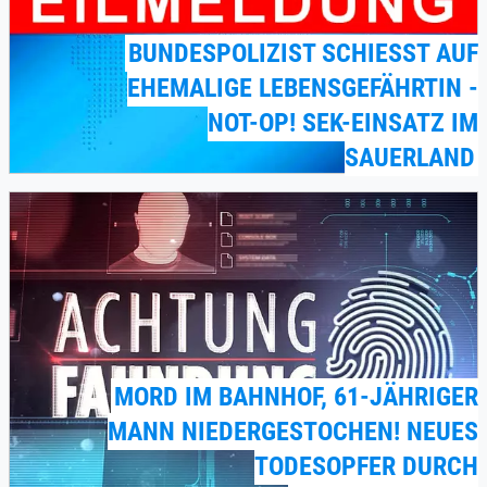
BUNDESPOLIZIST SCHIESST AUF E
HEMALIGE LEBENSGEFÄHRTIN - N
OT-OP! SEK-EINSATZ IM S
AUERLAND
MORD IM BAHNHOF, 61-JÄHRIGER
MANN NIEDERGESTOCHEN! NEUES
TODESOPFER DURCH