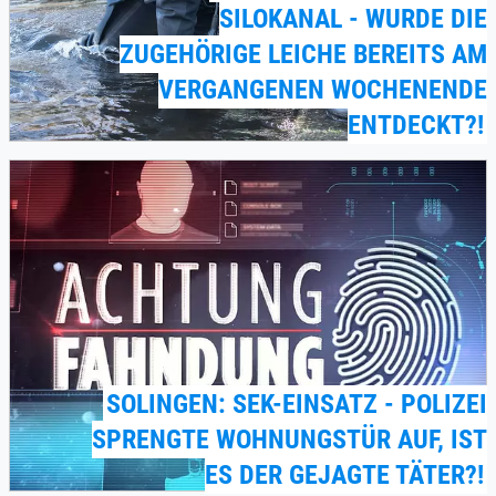
SILOKANAL - WURDE DIE
ZUGEHÖRIGE LEICHE BEREITS AM
VERGANGENEN WOCHENENDE
ENTDECKT?!
SOLINGEN: SEK-EINSATZ - POLIZEI
SPRENGTE WOHNUNGSTÜR AUF, IST
ES DER GEJAGTE TÄTER?!