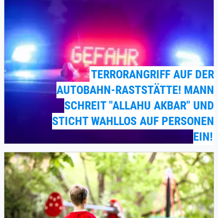
TERRORANGRIFF AUF DER
AUTOBAHN-RASTSTÄTTE! MANN
SCHREIT "ALLAHU AKBAR" UND
STICHT WAHLLOS AUF PERSONEN
EIN!