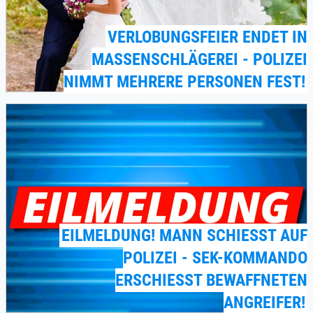
VERLOBUNGSFEIER ENDET IN
MASSENSCHLÄGEREI - POLIZEI
NIMMT MEHRERE PERSONEN FEST!
EILMELDUNG! MANN SCHIESST AUF P
OLIZEI - SEK-KOMMANDO E
RSCHIESST BEWAFFNETEN AN
GREIFER!