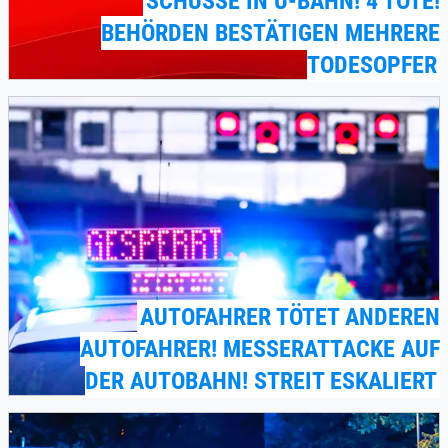
SCHÜSSE IN U-BAHN! 4 TOTE!
BEHÖRDEN BESTÄTIGEN MEHRERE
TODESOPFER
AUTOFAHRER TÖTET ANDEREN
AUTOFAHRER! MESSERATTACKE AUF
DER AUTOBAHN! STREIT ESKALIERT