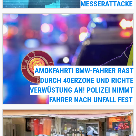
MESSERATTACKE
AMOKFAHRT! BMW-FAHRER RAST
DURCH 40ERZONE UND RICHTE
VERWÜSTUNG AN! POLIZEI NIMMT
FAHRER NACH UNFALL FEST