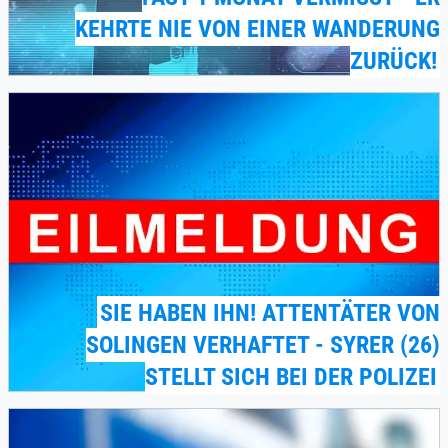
KEHRTE NIE VON EINER WANDERUNG
ZURÜCK!
SIE HABEN IHN! ATTENTÄTER VON
SOLINGEN VERHAFTET - SYRER (26)
STELLT SICH BEI DER POLIZEI