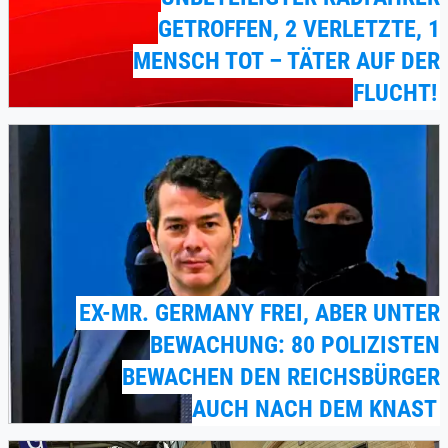
GETROFFEN, 2 VERLETZTE, 1
MENSCH TOT – TÄTER AUF DER
FLUCHT!
EX-MR. GERMANY FREI, ABER UNTER
BEWACHUNG: 80 POLIZISTEN
BEWACHEN DEN REICHSBÜRGER
AUCH NACH DEM KNAST