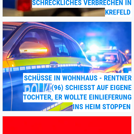
SCHRECKLICHES VERBRECHEN IN
KREFELD
SCHÜSSE IN WOHNHAUS - RENTNER
(96) SCHIESST AUF EIGENE T
OCHTER, ER WOLLTE EINLIEFERUNG I
NS HEIM STOPPEN