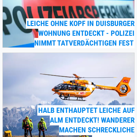
LEICHE OHNE KOPF IN DUISBURGER
WOHNUNG ENTDECKT - POLIZEI
NIMMT TATVERDÄCHTIGEN FEST
HALB ENTHAUPTET LEICHE AUF
ALM ENTDECKT! WANDERER
MACHEN SCHRECKLICHE